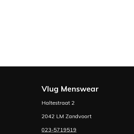
Vlug Menswear
Haltestraat 2
2042 LM Zandvoort
023-5719519