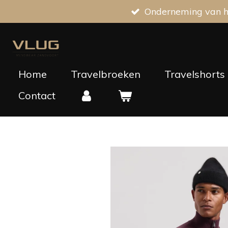
Onderneming van he
Ga
direct
naar
de
hoofdinhoud
Home
Travelbroeken
Travelshorts
Contact