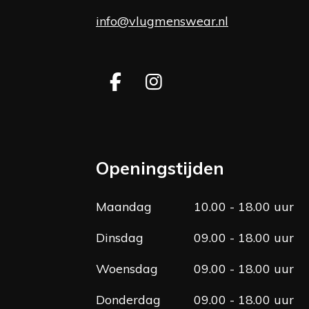
info@vlugmenswear.nl
F
I
a
n
c
s
e
t
b
a
Openingstijden
o
g
o
r
Maandag
10.00 - 18.00 uur
k
a
m
Dinsdag
09.00 - 18.00 uur
Woensdag
09.00 - 18.00 uur
Donderdag
09.00 - 18.00 uur