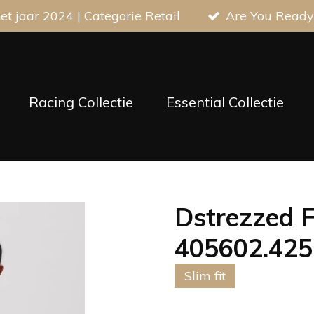
t jaar 2024 | Categorie Retail
Are You Ready
Racing Collectie
Essential Collectie
Dstrezzed Fe
405602.425
Slim fit