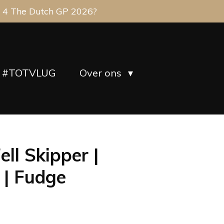
 4 The Dutch GP 2026?
#TOTVLUG
Over ons
ll Skipper |
 | Fudge