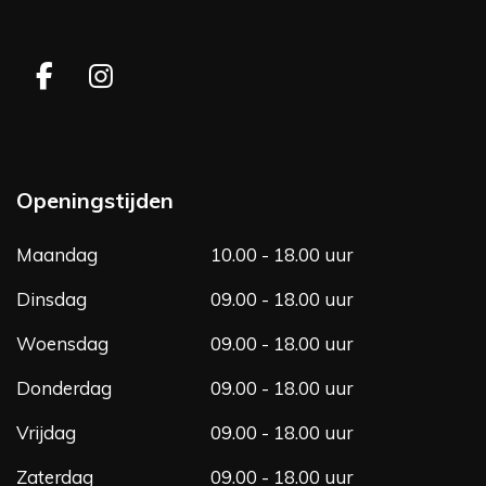
F
I
a
n
c
s
e
t
b
a
Openingstijden
o
g
o
r
Maandag
10.00 - 18.00 uur
k
a
m
Dinsdag
09.00 - 18.00 uur
Woensdag
09.00 - 18.00 uur
Donderdag
09.00 - 18.00 uur
Vrijdag
09.00 - 18.00 uur
Zaterdag
09.00 - 18.00 uur