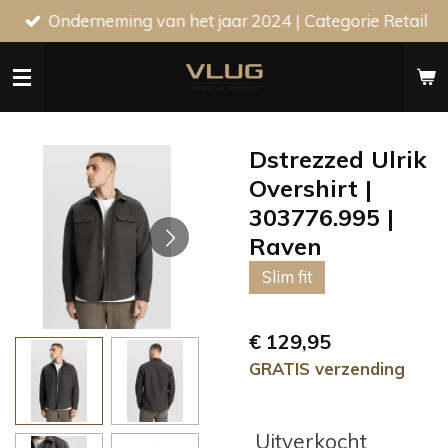
Onderneming van het jaar 2024 | Categorie Retail
Ga
direct
naar
de
hoofdinhoud
Dstrezzed Ulrik
Overshirt |
303776.995 |
Raven
Slim fit
€ 129,95
GRATIS verzending
Uitverkocht