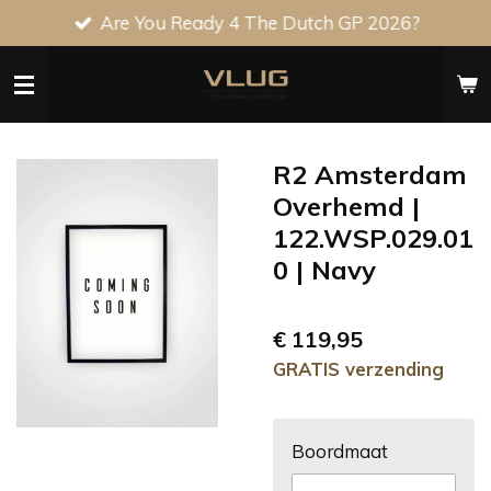
Are You Ready 4 The Dutch GP 2026?
Ga
direct
naar
de
hoofdinhoud
R2 Amsterdam
Overhemd |
122.WSP.029.01
0 | Navy
€ 119,95
GRATIS verzending
Boordmaat