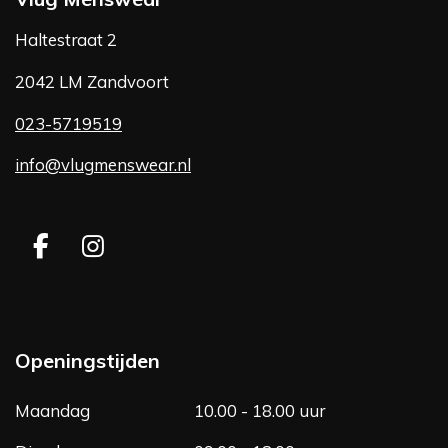
Haltestraat 2
2042 LM Zandvoort
023-5719519
info@vlugmenswear.nl
F
I
a
n
c
s
e
t
b
a
Openingstijden
o
g
o
r
Maandag
10.00 - 18.00 uur
k
a