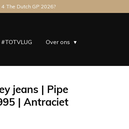
 4 The Dutch GP 2026?
#TOTVLUG
Over ons
ey jeans | Pipe
95 | Antraciet