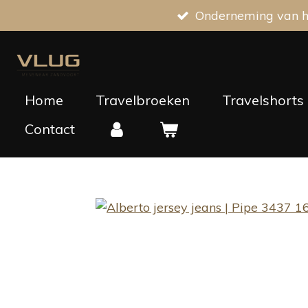
Onderneming van he
Ga
direct
naar
de
hoofdinhoud
Home
Travelbroeken
Travelshorts
Contact