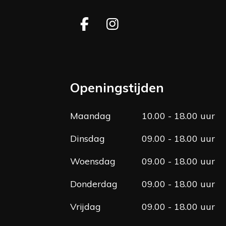
F
I
a
n
c
s
e
t
b
a
Openingstijden
o
g
o
r
Maandag
10.00 - 18.00 uur
k
a
m
Dinsdag
09.00 - 18.00 uur
Woensdag
09.00 - 18.00 uur
Donderdag
09.00 - 18.00 uur
Vrijdag
09.00 - 18.00 uur