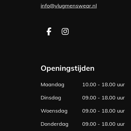
info@vlugmenswear.nl
F
I
a
n
c
s
e
t
b
a
Openingstijden
o
g
o
r
Maandag
10.00 - 18.00 uur
k
a
m
Dinsdag
09.00 - 18.00 uur
Woensdag
09.00 - 18.00 uur
Donderdag
09.00 - 18.00 uur