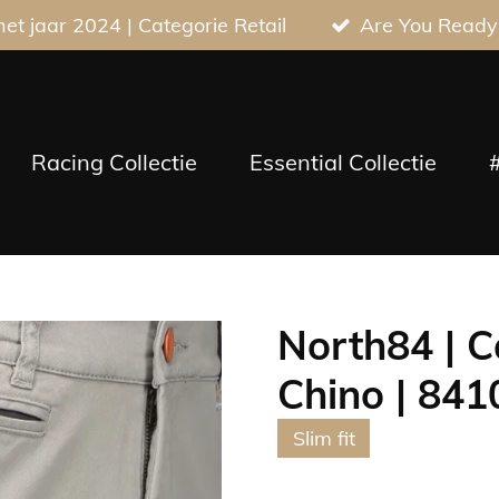
t jaar 2024 | Categorie Retail
Are You Ready
Racing Collectie
Essential Collectie
North84 | C
Chino | 841
Slim fit