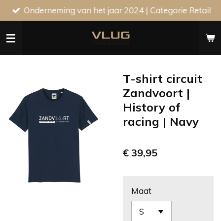
Onderneming van het jaar 2024 | Categorie Retail
Ga
direct
naar
de
hoofdinhoud
T-shirt circuit
Zandvoort |
History of
racing | Navy
€ 39,95
Maat