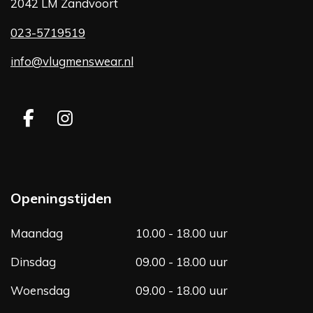
2042 LM Zandvoort
023-5719519
info@vlugmenswear.nl
F
I
a
n
c
s
e
t
b
a
Openingstijden
o
g
o
r
Maandag
10.00 - 18.00 uur
k
a
m
Dinsdag
09.00 - 18.00 uur
Woensdag
09.00 - 18.00 uur