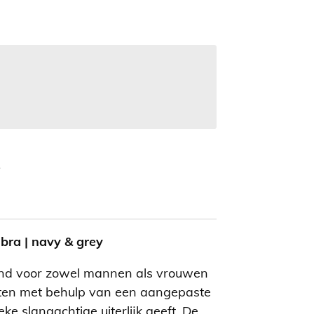
ra | navy & grey
nd voor zowel mannen als vrouwen
hten met behulp van een aangepaste
eke slangachtige uiterlijk geeft. De