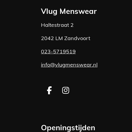
Vlug Menswear
Haltestraat 2
2042 LM Zandvoort
023-5719519
info@vlugmenswear.nl
F
I
a
n
c
s
e
t
b
a
Openingstijden