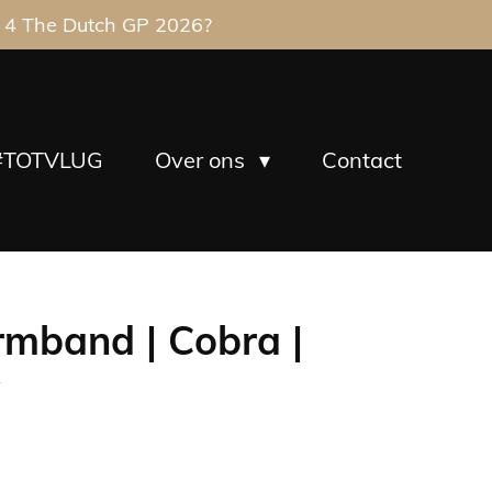
 4 The Dutch GP 2026?
#TOTVLUG
Over ons
Contact
mband | Cobra |