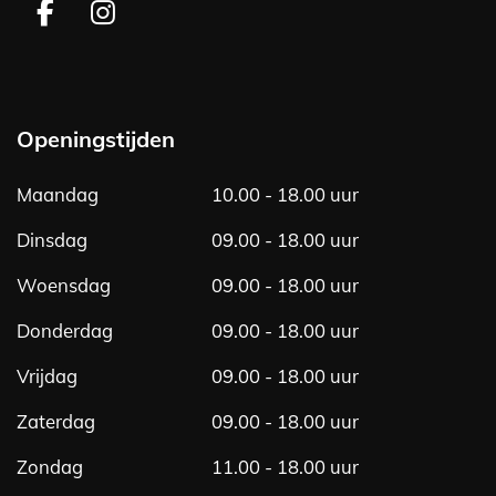
F
I
a
n
c
s
e
t
b
a
Openingstijden
o
g
o
r
Maandag
10.00 - 18.00 uur
k
a
m
Dinsdag
09.00 - 18.00 uur
Woensdag
09.00 - 18.00 uur
Donderdag
09.00 - 18.00 uur
Vrijdag
09.00 - 18.00 uur
Zaterdag
09.00 - 18.00 uur
Zondag
11.00 - 18.00 uur