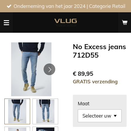
Onderneming van het jaar 2024 | Categorie Retail
Ga
direct
naar
de
hoofdinhoud
No Excess jeans
712D55
€ 89,95
GRATIS verzending
Maat