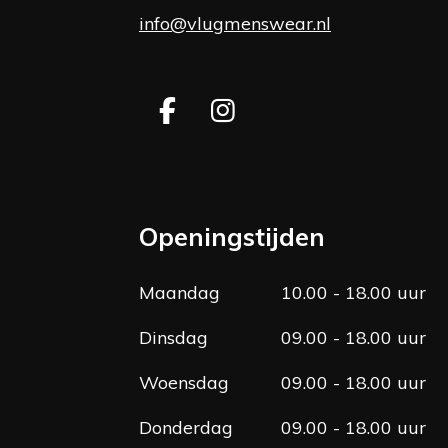
info@vlugmenswear.nl
F
I
a
n
c
s
e
t
b
a
Openingstijden
o
g
o
r
Maandag
10.00 - 18.00 uur
k
a
m
Dinsdag
09.00 - 18.00 uur
Woensdag
09.00 - 18.00 uur
Donderdag
09.00 - 18.00 uur