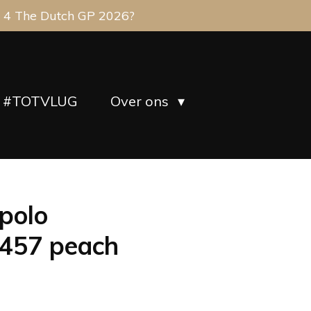
 4 The Dutch GP 2026?
#TOTVLUG
Over ons
polo
457 peach