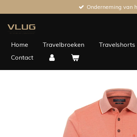
Onderneming van he
Ga
direct
naar
de
hoofdinhoud
Home
Travelbroeken
Travelshorts
Contact