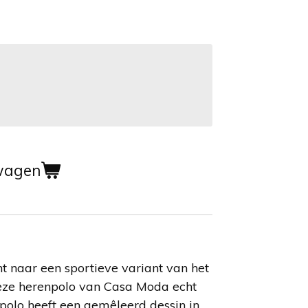
wagen
t naar een sportieve variant van het
 deze herenpolo van Casa Moda echt
 polo heeft een gemêleerd dessin in