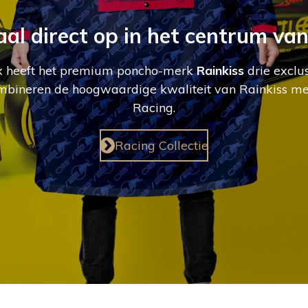
aal direct op in het centrum va
ix heeft het premium poncho-merk
Rainkiss
drie exclu
mbineren de hoogwaardige kwaliteit van Rainkiss me
Racing.
Racing Collectie