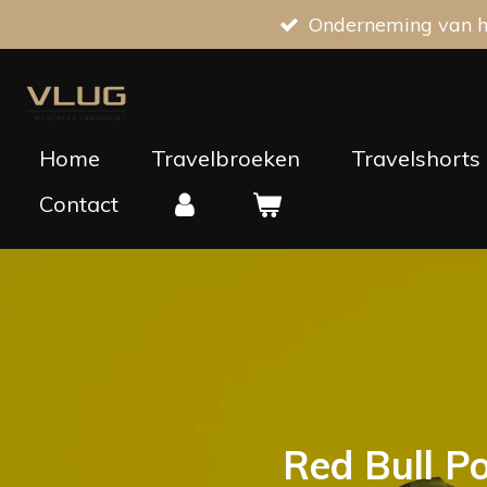
Onderneming van he
Ga
direct
naar
de
hoofdinhoud
Home
Travelbroeken
Travelshorts
Contact
Red Bull P