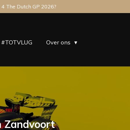
 4 The Dutch GP 2026?
#TOTVLUG
Over ons
n Zandvoort