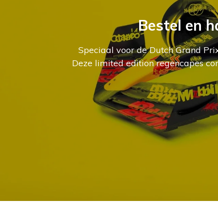
Bestel en h
Speciaal voor de Dutch Grand Pr
Deze limited edition regencapes co