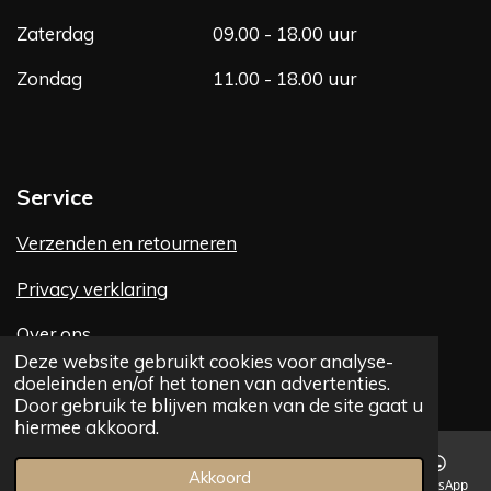
Zaterdag
09.00 - 18.00 uur
Zondag
11.00 - 18.00 uur
Service
Verzenden en retourneren
Privacy verklaring
Over ons
Deze website gebruikt cookies voor analyse-
Contact
doeleinden en/of het tonen van advertenties.
Door gebruik te blijven maken van de site gaat u
hiermee akkoord.
Akkoord
E-mailadres
Telefoonnummer
Kaart
Facebook
WhatsApp