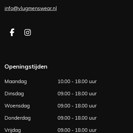
info@vlugmenswear.nl
F
I
a
n
c
s
e
t
b
a
Openingstijden
o
g
o
r
Maandag
10.00 - 18.00 uur
k
a
m
Dinsdag
09.00 - 18.00 uur
Woensdag
09.00 - 18.00 uur
Donderdag
09.00 - 18.00 uur
Vrijdag
09.00 - 18.00 uur