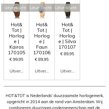
Uitverkocht
Uitverkocht
Uitverkocht
Hot&
Hot&
Hot&
Tot |
Tot |
Tot |
Horlog
Horlog
Horlog
e |
e |
e | Silva
Kairos
Faun
170107
170105
170106
€ 89,95
€ 99,95
€ 89,95
Uitverkocht
Uitverkocht
Uitverkocht
HOT&TOT is Nederlands’ duurzaamste horlogemerk,
opgericht in 2014 aan de rand van Amsterdam. Wij
combineren duurzaam ondernemerschap met de