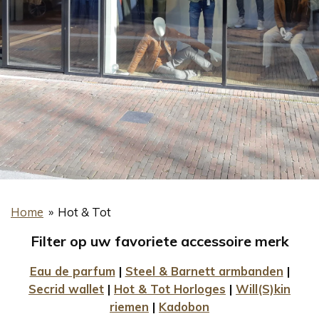
Home
»
Hot & Tot
Filter op uw favoriete accessoire merk
Eau de parfum
|
Steel & Barnett armbanden
|
Secrid wallet
|
Hot & Tot Horloges
|
Will(S)kin
riemen
|
Kadobon