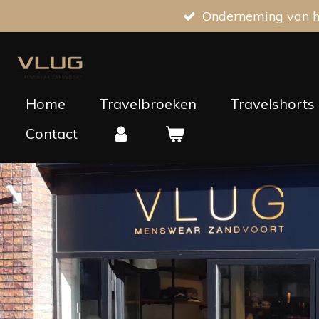
Onderneming van he
Ga
direct
naar
de
hoofdinhoud
Home
Travelbroeken
Travelshorts
Contact