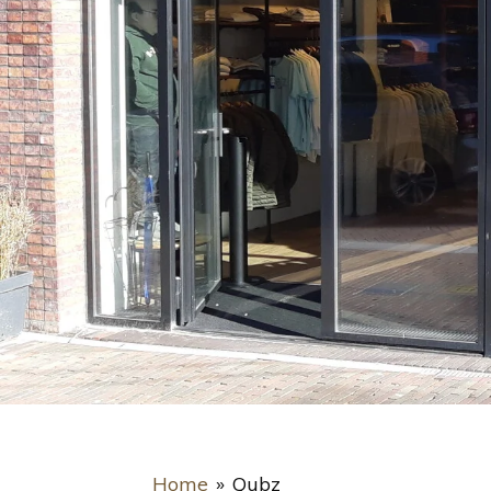
Home
»
Qubz