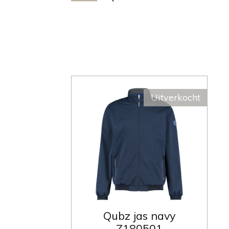
Uitverkocht
Qubz jas navy
Z180501