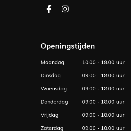
F
I
a
n
c
s
e
t
b
a
Openingstijden
o
g
o
r
Maandag
10.00 - 18.00 uur
k
a
m
Dinsdag
09.00 - 18.00 uur
Woensdag
09.00 - 18.00 uur
Donderdag
09.00 - 18.00 uur
Vrijdag
09.00 - 18.00 uur
Zaterdag
09.00 - 18.00 uur