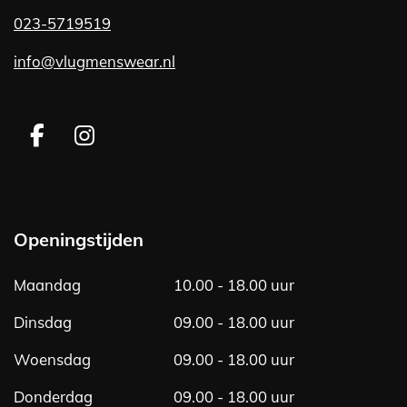
023-5719519
info@vlugmenswear.nl
F
I
a
n
c
s
e
t
b
a
Openingstijden
o
g
o
r
Maandag
10.00 - 18.00 uur
k
a
m
Dinsdag
09.00 - 18.00 uur
Woensdag
09.00 - 18.00 uur
Donderdag
09.00 - 18.00 uur