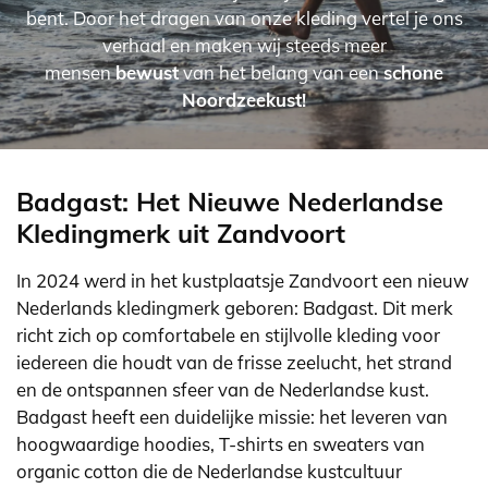
bent. Door het dragen van onze kleding vertel je ons
verhaal en maken wij steeds meer
mensen
bewust
van het belang van een
schone
Noordzeekust!
Badgast:
Het Nieuwe Nederlandse
Kledingmerk uit Zandvoort
In 2024 werd in het kustplaatsje Zandvoort een nieuw
Nederlands kledingmerk geboren: Badgast. Dit merk
richt zich op comfortabele en stijlvolle kleding voor
iedereen die houdt van de frisse zeelucht, het strand
en de ontspannen sfeer van de Nederlandse kust.
Badgast heeft een duidelijke missie: het leveren van
hoogwaardige hoodies, T-shirts en sweaters van
organic cotton die de Nederlandse kustcultuur