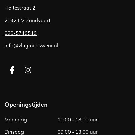
Haltestraat 2
2042 LM Zandvoort
023-5719519
info@vlugmenswear.nl
F
I
a
n
c
s
e
t
b
a
Openingstijden
o
g
o
r
Maandag
10.00 - 18.00 uur
k
a
m
Dinsdag
09.00 - 18.00 uur